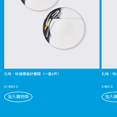
扎哈．哈迪德設計餐碟（一套2件）
扎哈．哈
$1,680.0
$180.0
加入購物袋
加入