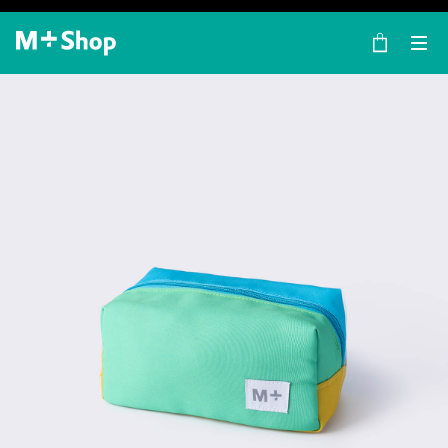
×
M+ Shop