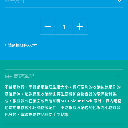
數量
* 請選擇顏色/尺寸
M+ 商店筆記
不論是旅行、學習還是整理生活大小，輕巧便利的收納包總是你的
最佳夥伴。這款長型收納袋由再生膠樽和食物容器的環保物料製
成，根據款式在裏面或外層印有M+ Colour Block 設計。袋內暗格
也可用來存放小巧飾物或配件。不妨根據收納包的色系為小物以顏
色分類，拿取需要物品時便手到拈来。