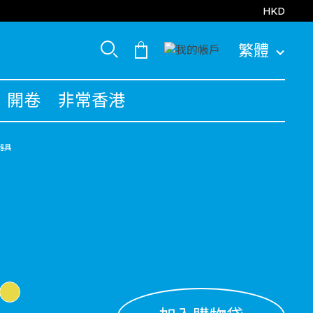
HKD
繁體
開卷
非常香港
器具