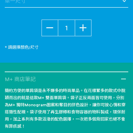
數量
* 請選擇顏色/尺寸
M+ 商店筆記
簡約方便的單肩袋是永不嫌多的時尚單品。在花樣繁多的款式中脫
穎而出的就是這款M+ 雙面單肩袋。袋子正反兩面皆可使用，分別
為M+ 獨特Monogram圖案和奪目的拼色設計，讓你可按心情和穿
搭隨性配襯。袋子使用了再生膠樽和食物容器的物料製成，環保耐
用，加上系列有多款活潑的配色選擇，一次把多個背回家也絕不會
有罪疚感！