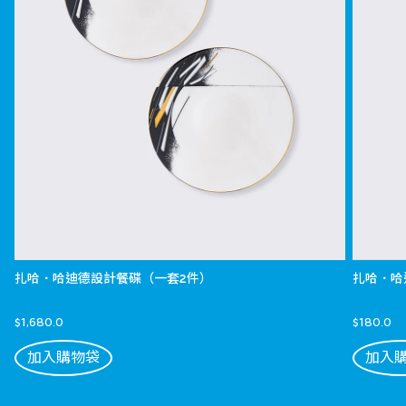
扎哈．哈迪德設計餐碟（一套2件）
扎哈．哈
$1,680.0
$180.0
加入購物袋
加入