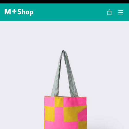
×
M+ Shop