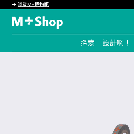
瀏覽M+博物館
M+ Shop
探索
設計啊！