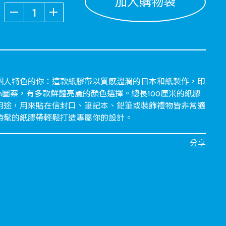
加入購物袋
數量
個人特色的你：這款紙膠帶以質感溫潤的日本和紙製作，印
ram圖案，有多款鮮豔亮麗的顏色選擇。總長100厘米的紙膠
用途，用來貼在信封口、筆記本、鉛筆或裝飾禮物皆非常適
時髦的紙膠帶輕鬆打造專屬你的設計。
分享