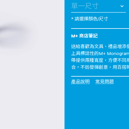
* 請選擇顏色/尺寸
M+ 商店筆記
送給喜歡為文具、禮品增添
上具標誌性的M+ Monog
帶提供兩種寬度，方便不同
合。不妨發揮創意，用百搭
產品說明
常見問題