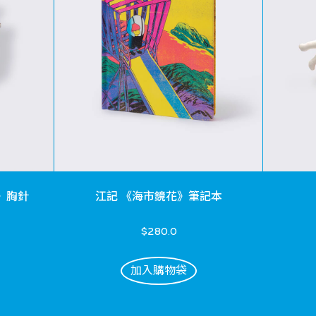
》胸針
江記 《海市鏡花》筆記本
$280.0
加入購物袋