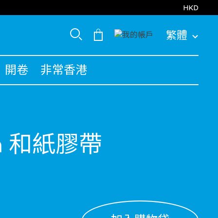
HKD
繁體
開卷
非常香港
mm 和紙膠帶