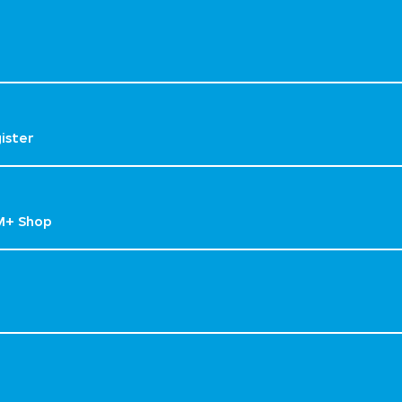
gister
M+ Shop