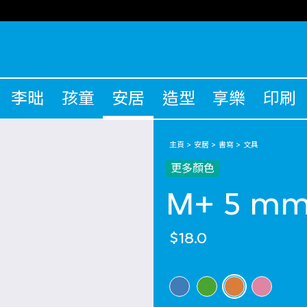
李昢
孩童
安居
造型
享樂
印刷
主頁
安居
書寫
文具
更多顏色
M+ 5 
$18.0
選擇 顏色
selected