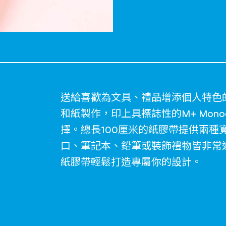
送給喜歡為文具、禮品增添個人特色
和紙製作，印上具標誌性的M+ Mon
擇。總長100厘米的紙膠帶提供兩種
口、筆記本、鉛筆或裝飾禮物皆非常
紙膠帶輕鬆打造專屬你的設計。