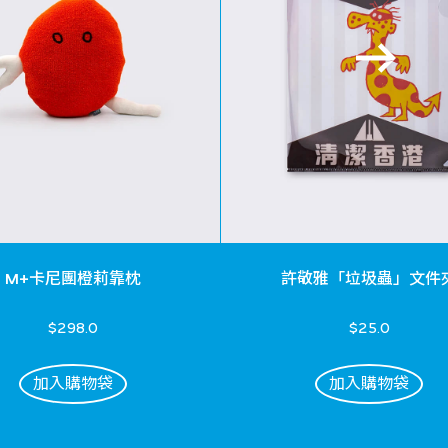
M+卡尼團橙莉靠枕
許敬雅「垃圾蟲」文件
$298.0
$25.0
加入購物袋
加入購物袋