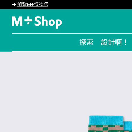
瀏覽M+博物館
M+ Shop
探索
設計啊！