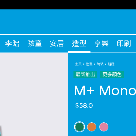
李昢
孩童
安居
造型
享樂
印刷
主頁
造型
時裝
鞋履
最新推出
更多顏色
M+ Mon
$58.0
選擇 顏色
selected