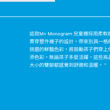
這款M+ Monogram 兒童襪採用柔
貫穿整件襪子的設計，帶來別具一格的
挑選的鮮豔色彩，將鼓勵孩子們穿上
添色彩。無論孩子多麼活躍，這些高
大小的雙腳都感覺到舒適和溫暖。 "