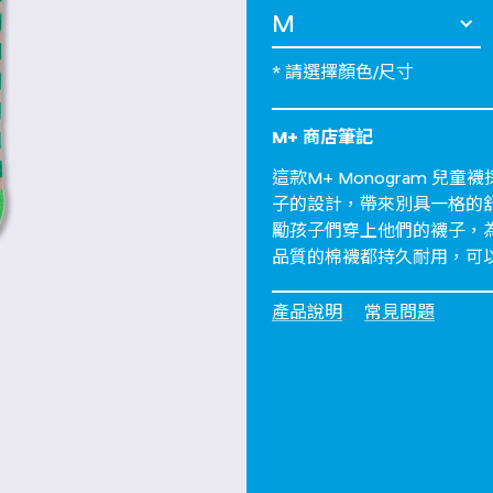
選擇 Size
* 請選擇顏色/尺寸
M+ 商店筆記
這款M+ Monogram 兒
子的設計，帶來別具一格的舒
勵孩子們穿上他們的襪子，
品質的棉襪都持久耐用，可以
產品說明
常見問題