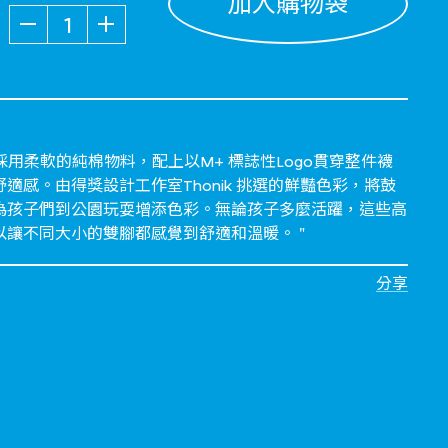
加入購物袋
數量
童襪採用柔軟的純棉物料，配上以M+ 標誌性Logo貫穿整件襪
適感。由得獎設計工作室Thonik 挑選的鮮豔色彩，將鼓
為孩子們到公園玩耍增添色彩。無論孩子多麼活躍，這些高
讓不同大小的雙腳都感覺到舒適和溫暖。 "
分享