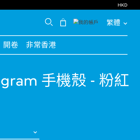
HKD
繁體
開卷
非常香港
ogram 手機殼 - 粉紅