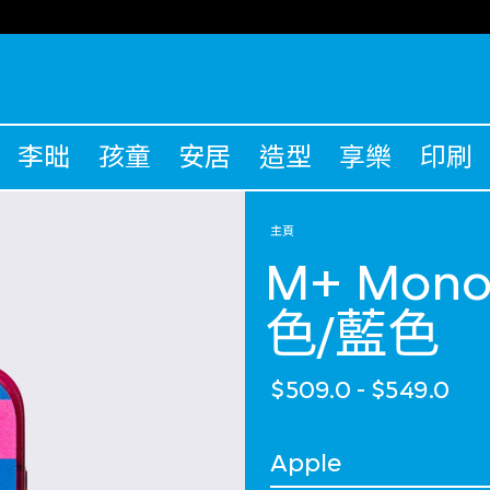
李昢
孩童
安居
造型
享樂
印刷
主頁
M+ Mon
色/藍色
$509.0
-
$549.0
選擇 品牌