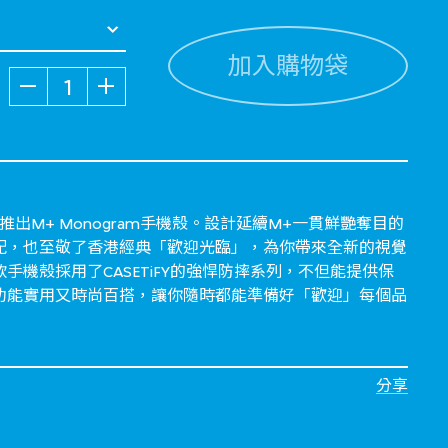
加入購物袋
數量
出M+ Monogram手機殼。設計延續M+一貫鮮艷奪目的
配，也至敬了香港經典「歡迎光臨」，為你帶來全新的視覺
手機殼採用了CASETiFY的強悍防摔系列，不但能提供保
能。功能實用又時尚百搭，讓你隨時都能準備好「歡迎」每個品
分享