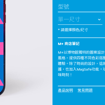
選擇 型號
* 請選擇顏色/尺寸
M+ 商店筆記
M+以博物館獨特的圖案設計推
風格，提供四種不同色彩搭
體驗。除了時尚的設計，這款
護，也加入MagSafe功
味時刻！
產品說明
常見問題