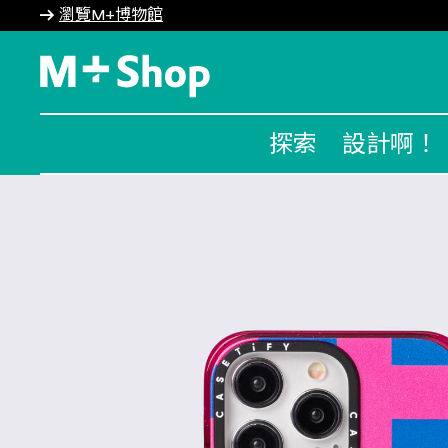
瀏覽M+博物館
M+ Shop
探索
設計啊！