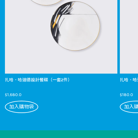
扎哈．哈迪德設計餐碟（一套2件）
扎哈．哈
$1,680.0
$180.0
加入購物袋
加入