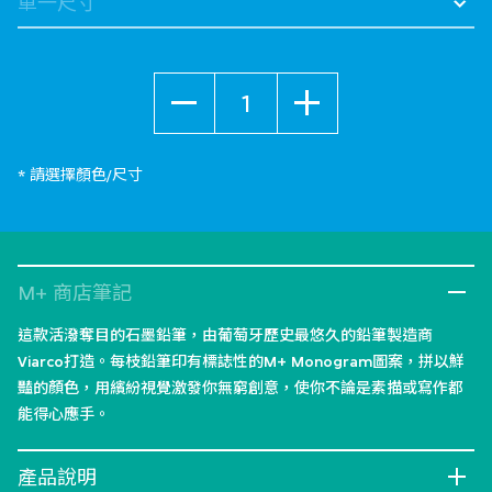
數量
* 請選擇顏色/尺寸
M+ 商店筆記
這款活潑奪目的石墨鉛筆，由葡萄牙歷史最悠久的鉛筆製造商
Viarco打造。每枝鉛筆印有標誌性的M+ Monogram圖案，拼以鮮
豔的顏色，用繽紛視覺激發你無窮創意，使你不論是素描或寫作都
能得心應手。
產品說明