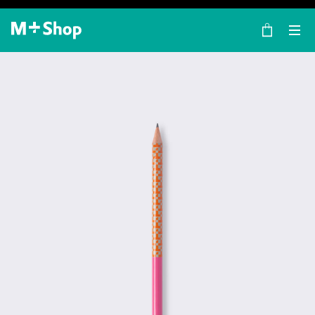
×
M+ Shop