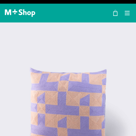
×
M+ Shop