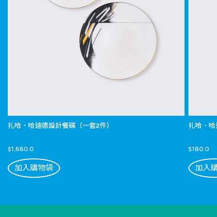
扎哈．哈迪德設計餐碟（一套2件）
扎哈．哈
$1,680.0
$180.0
加入購物袋
加入