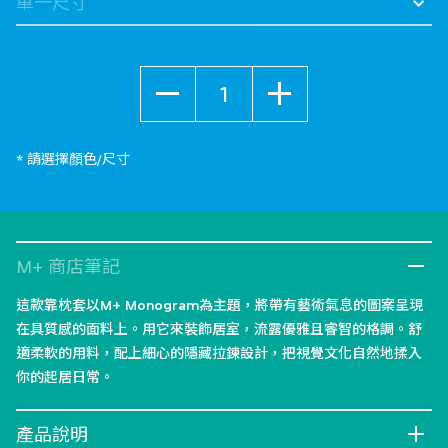
數量
* 請選擇顏色/尺寸
M+ 商店筆記
這款靠枕套以M+ Monogram為主題，將帶有藝術氣息的圖案呈現
在具質感的面料上。用它來裝飾居室，流露優雅且睿智的格調。舒
適柔軟的用料，配上細心的隱藏拉鍊設計，把視覺文化自然地揉入
你的起居日常。
產品說明