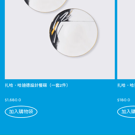
扎哈．哈迪德設計餐碟（一套2件）
扎哈．哈
$1,680.0
$180.0
加入購物袋
加入