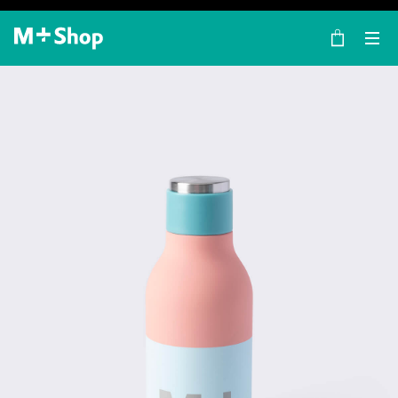
×
M+ Shop