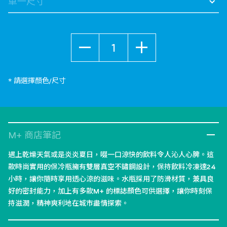
數量
* 請選擇顏色/尺寸
M+ 商店筆記
遇上乾燥天氣或是炎炎夏日，啜一口涼快的飲料令人沁人心脾。這
款時尚實用的保冷瓶擁有雙層真空不鏽鋼設計，保持飲料冷凍達24
小時，讓你隨時享用透心涼的滋味。水瓶採用了防滑材質，兼具良
好的密封能力，加上有多款M+ 的標誌顏色可供選擇，讓你時刻保
持滋潤，精神爽利地在城市盡情探索。