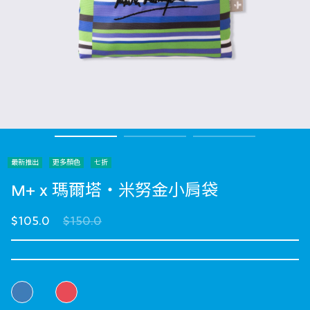
最新推出
更多顏色
七折
M+ x 瑪爾塔・米努金小肩袋
Price reduced from
to
$105.0
$150.0
選擇 顏色