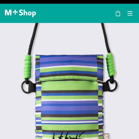
×
M+ Shop