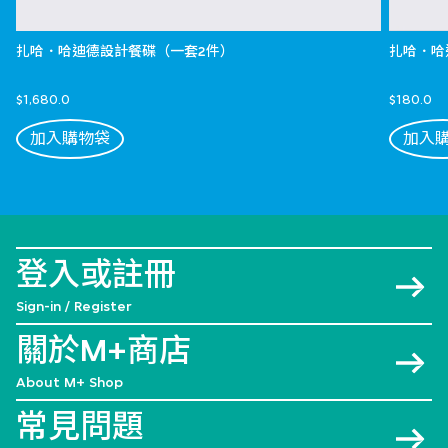
扎哈．哈迪德設計餐碟（一套2件）
扎哈．哈
$1,680.0
$180.0
加入購物袋
加入
登入或註冊
Sign-in / Register
關於M+商店
About M+ Shop
常見問題