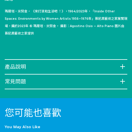
瑪爾塔・米努金， 《來打滾和生活吧 ！》，1964/2023年，「Inside Other
Spaces: Environments by Women Artists 1956–1976年」慕尼黑藝術之家展覽現
場，攝於2023年 © 瑪爾塔．米努金， 攝影：Agostino Osio – Alto Piano 圖片由
慕尼黑藝術之家提供
產品說明
常見問題
您可能也喜歡
You May Also Like