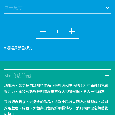
數量
* 請選擇顏色/尺寸
M+ 商店筆記
瑪爾塔・米努金的軟雕塑作品《來打滾和生活吧！》充滿迷幻色彩
與活力，柔和形態與鮮明條紋帶來强大視覺衝擊，令人一見難忘。
靈感源自瑪塔・米努金的作品，這款小肩袋以回收材料製成，設計
採用藍色、綠色、黑色與白色的鮮明橫條紋，兼具環保理念與藝術
風格。