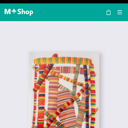
×
M+ Shop