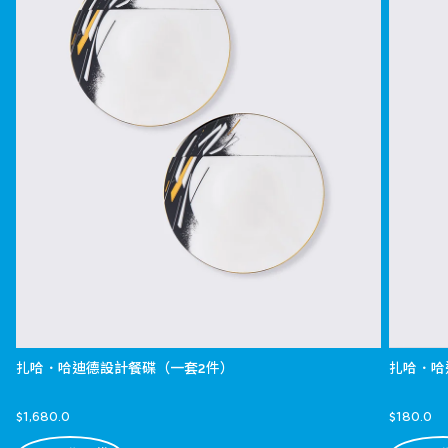
扎哈．哈迪德設計餐碟（一套2件）
扎哈．哈
$1,680.0
$180.0