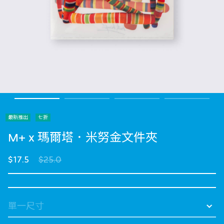
最新推出
七折
M+ x 瑪爾塔．米努金文件夾
Price reduced from
to
$17.5
$25.0