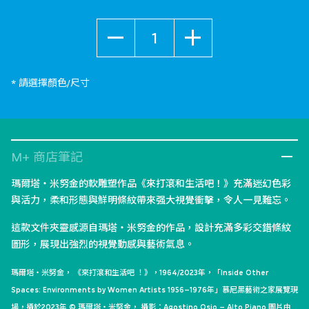
數量
* 請選擇顏色/尺寸
M+ 商店筆記
瑪爾塔・米努金的軟雕塑作品《來打滾和生活吧！》充滿迷幻色彩
與活力，柔和形態與鮮明條紋帶來强大視覺衝擊，令人一見難忘。
這款文件夾靈感源自瑪塔・米努金的作品，設計充滿多彩交錯條紋
圖形，展現出強烈的視覺動感與藝術氣息。
瑪爾塔・米努金， 《來打滾和生活吧 ！》，1964/2023年，「Inside Other
Spaces: Environments by Women Artists 1956–1976年」慕尼黑藝術之家展覽現
場，攝於2023年 © 瑪爾塔・米努金， 攝影：Agostino Osio – Alto Piano 圖片由