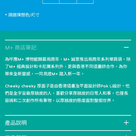
* 請選擇顏色/尺寸
M+ 商店筆記
為呼應M+ 博物館開幕兩周年，M+ 誠意推出兩周年系列單肩袋，除
了M+ 經典設計和卡尼團系列外，更與香港不同插畫師合作，為你
帶來全新靈感，一同見證M+ 踏入新一年。
​​Cheeky cheeky 厚面子是由香港插畫及平面設計師Pok Li設計。他
們是全宇宙最厚臉皮的人，喜歡分享厚臉皮的日常人和事，也擅長
惡搞和二次創作所有事物，以厚臉皮的態度面對整個世界。​
產品說明