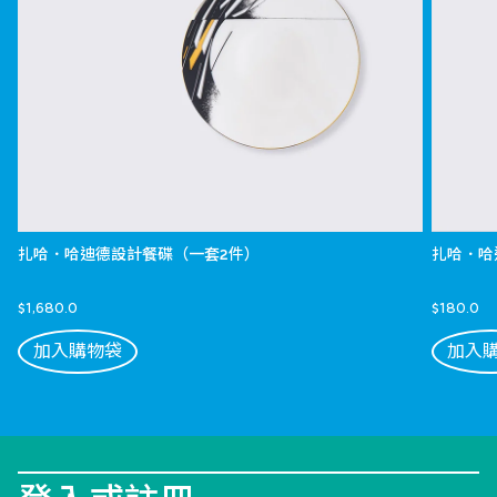
扎哈．哈迪德設計餐碟（一套2件）
扎哈．哈
$1,680.0
$180.0
加入購物袋
加入