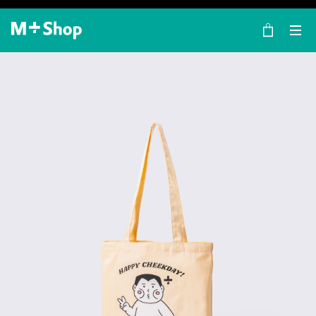
×
M+ Shop