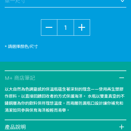
數量
* 請選擇顏色/尺寸
M+ 商店筆記
以大自然為色調靈感的保溫瓶蘊含著深刻的理念——使用再生塑膠
作原料，以直接回饋回收者的方式保護海洋。 水瓶以雙重真空的不
鏽鋼層為你的飲料保持理想溫度，而兩層防漏瓶口設計讓你補充和
清潔如同參與保育海洋般輕而易舉。
產品說明