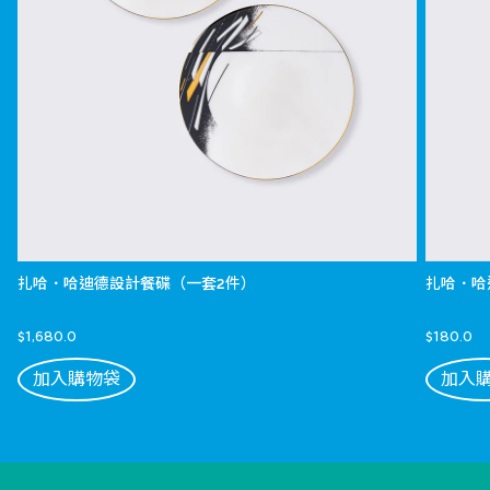
扎哈．哈迪德設計餐碟（一套2件）
扎哈．哈
$1,680.0
$180.0
加入購物袋
加入