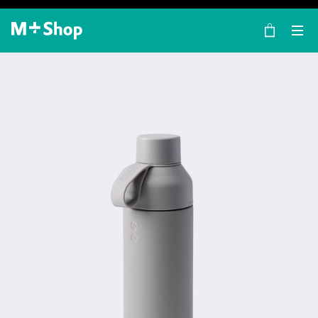
×
M+ Shop