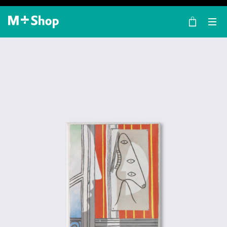
×
M+ Shop