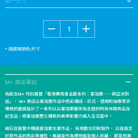
數量
* 請選擇顏色/尺寸
M+ 商店筆記
為配合M+ 特別展覽「香港賽馬會呈獻系列：畢加索──與亞洲對
話」， M+ 商店以畢加索作品中色彩構成、形式、透視和抽像等非
傳統的靈感設計了一系列以以畢加索藝術為主題的時尚休閒商品及
紀念品，把畢加索歷久彌新的美學影響力融入生活當中。
磁石從展覽中精選畢加索主要作品， 採用數位印刷製作， 以提高忠
於原作品的色彩準確性。無論是作為禮物還是個人收藏， 都是完美