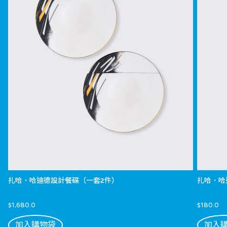
扎哈．哈迪德設計餐碟（一套2件）
扎哈．哈
$1,680.0
$180.0
加入購物袋
加入