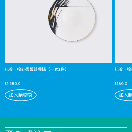
扎哈．哈迪德設計餐碟（一套2件）
扎哈．哈
$1,680.0
$180.0
加入購物袋
加入