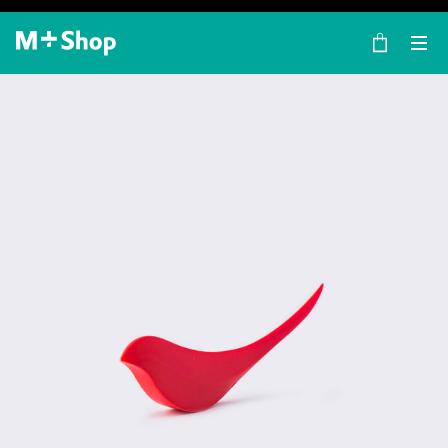
×
M+ Shop