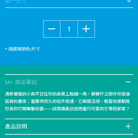
數量
* 請選擇顏色/尺寸
M+ 商店筆記
清新優雅的小鳥平日在你的桌案上點綴一角，靜靜佇立陪伴你度過
孤寂的晝夜；當期待而久的信件抵達，它瞬間活現，輕盈地揮動尾
巴為你打開聯繫的窗——試問誰能抗拒把靈巧可愛的它帶回家呢？
產品說明