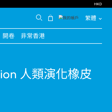
HKD
繁體
開卷
非常香港
lution 人類演化橡皮