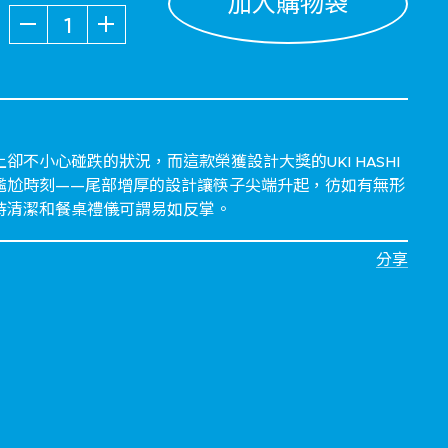
加入購物袋
數量
不小心碰跌的狀況，而這款榮獲設計大獎的UKI HASHI
尷尬時刻——尾部增厚的設計讓筷子尖端升起，彷如有無形
持清潔和餐桌禮儀可謂易如反掌。
分享