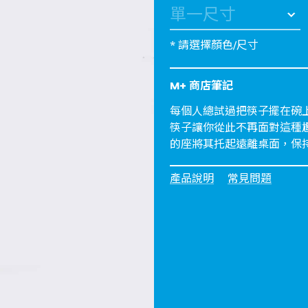
* 請選擇顏色/尺寸
M+ 商店筆記
每個人總試過把筷子擺在碗上卻
筷子讓你從此不再面對這種
的座將其托起遠離桌面，保
產品說明
常見問題