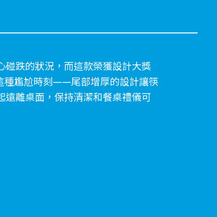
心碰跌的狀況，而這款榮獲設計大獎
面對這種尷尬時刻——尾部增厚的設計讓筷
起遠離桌面，保持清潔和餐桌禮儀可