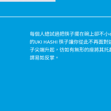
每個人總試過把筷子擺在碗上卻不小
的UKI HASHI 筷子讓你從此不再
子尖端升起，彷如有無形的座將其托
謂易如反掌。