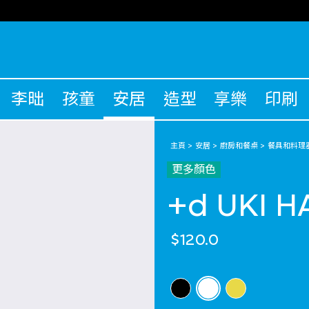
李昢
孩童
安居
造型
享樂
印刷
主頁
安居
廚房和餐桌
餐具和料理
更多顏色
+d UKI 
$120.0
選擇 顏色
selected