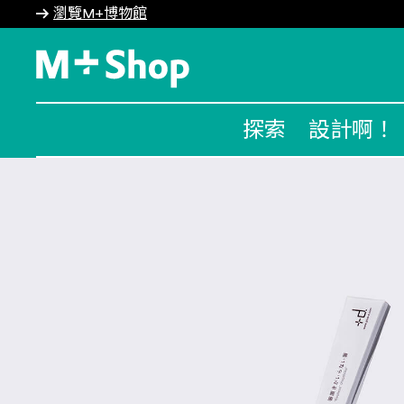
瀏覽M+博物館
M+ Shop
探索
設計啊！