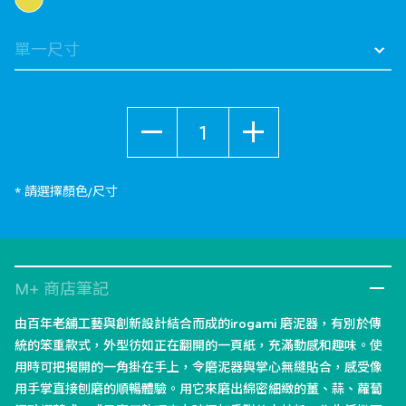
數量
* 請選擇顏色/尺寸
M+ 商店筆記
由百年老舖工藝與創新設計結合而成的irogami 磨泥器，有別於傳
統的笨重款式，外型彷如正在翻開的一頁紙，充滿動感和趣味。使
用時可把揭開的一角掛在手上，令磨泥器與掌心無縫貼合，感受像
用手掌直接刨磨的順暢體驗。用它來磨出綿密細緻的薑、蒜、蘿蔔