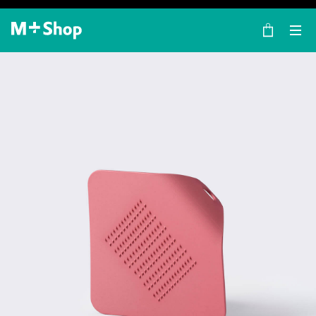
×
M+ Shop