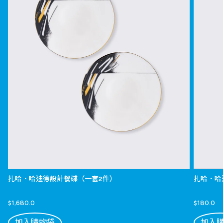
扎哈．哈迪德設計餐碟（一套2件）
扎哈．哈
$1,680.0
$180.0
加入購物袋
加入