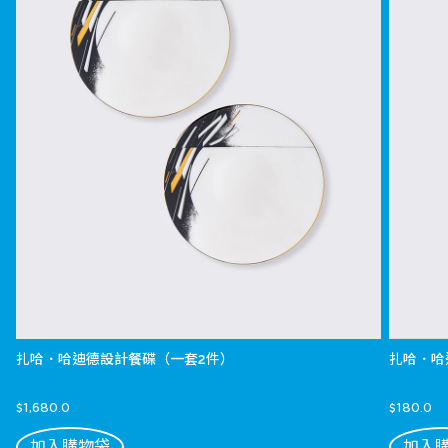
扎哈．哈迪德設計餐碟（一套2件）
扎哈．哈
$1,680.0
$180.0
加入購物袋
加入