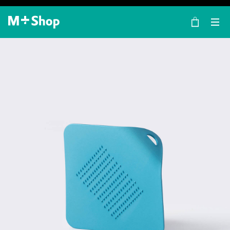
×
M+ Shop