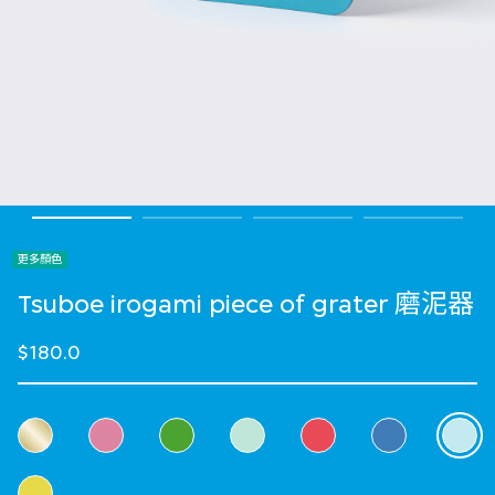
更多顏色
Tsuboe irogami piece of grater 磨泥器
$180.0
選擇 顏色
sele