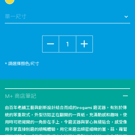
數量
* 請選擇顏色/尺寸
M+ 商店筆記
由百年老舖工藝與創新設計結合而成的irogami 磨泥器，有別於傳
統的笨重款式，外型彷如正在翻開的一頁紙，充滿動感和趣味。使
用時可把揭開的一角掛在手上，令磨泥器與掌心無縫貼合，感受像
用手掌直接刨磨的順暢體驗。用它來磨出綿密細緻的薑、蒜、蘿蔔