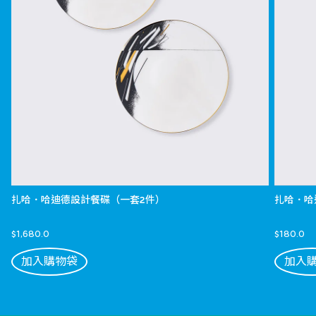
扎哈．哈迪德設計餐碟（一套2件）
扎哈．哈
$1,680.0
$180.0
加入購物袋
加入