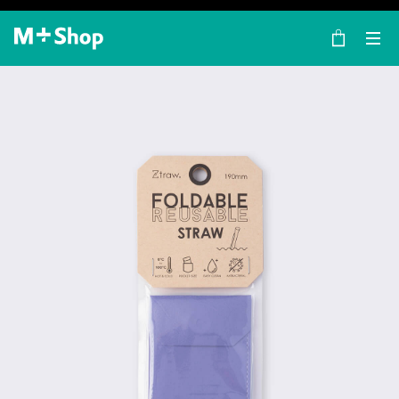
×
M+ Shop