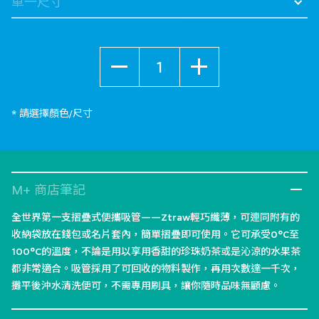
數量
* 請選擇顏色/尺寸
M+ 商店筆記
全世界第一支摺疊式便攜吸管——Ztraw輕巧纖薄，可連同附有的
收納袋放在錢包或名片套內，簡單摺疊即可使用。它可承受0°C至
100°C的溫度，不論是用以享用香甜的珍珠奶茶或是沁涼的水果茶
都非常適合。吸管採用了可回收的物料製作，再用次數達一千次，
攤平後沖水清洗便可，不需專用刷具，讓你隨時品味無顧慮。