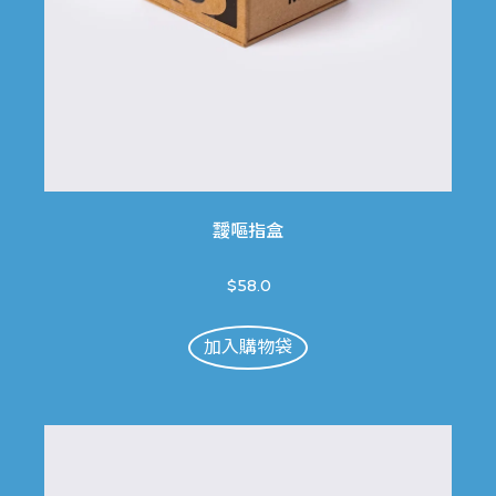
靉嘔指盒
$58.0
加入購物袋