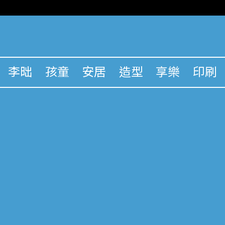
李昢
孩童
安居
造型
享樂
印刷