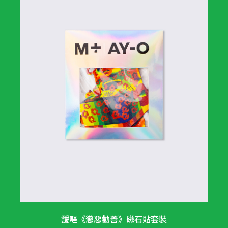
靉嘔《懲惡勸善》磁石貼套裝