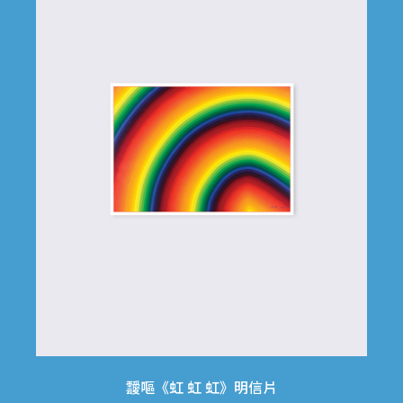
靉嘔《虹 虹 虹》明信片