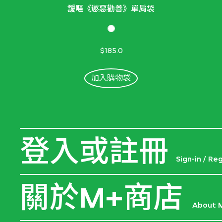
靉嘔《懲惡勸善》單肩袋
$185.0
加入購物袋
登入或註冊
Sign-in / Re
關於M+商店
About 