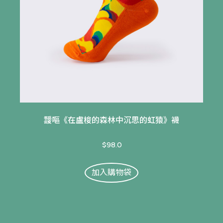
靉嘔《在盧梭的森林中沉思的虹猿》襪
$98.0
加入購物袋