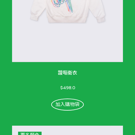
靉嘔衛衣
$498.0
加入購物袋