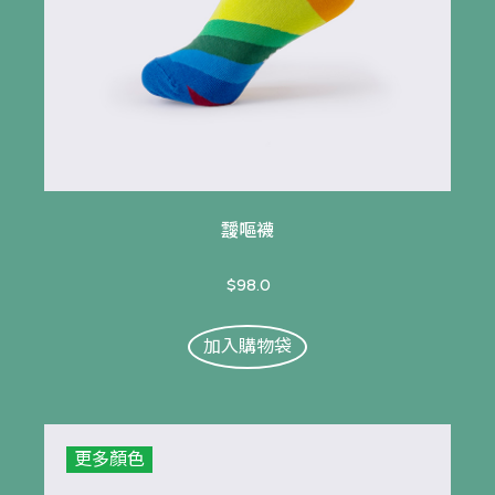
靉嘔襪
$98.0
加入購物袋
更多顏色