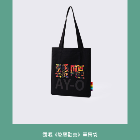
靉嘔《懲惡勸善》單肩袋