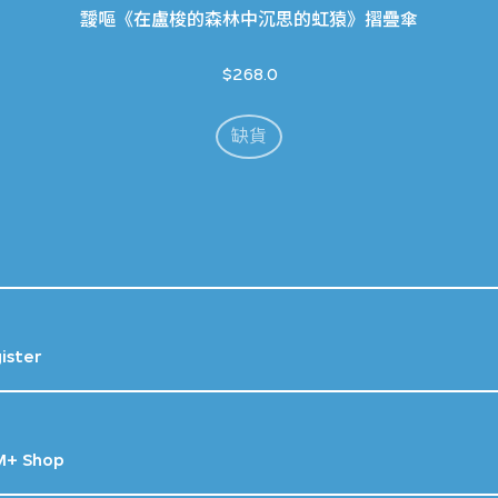
靉嘔《在盧梭的森林中沉思的虹猿》摺疊傘
$268.0
缺貨
gister
M+ Shop