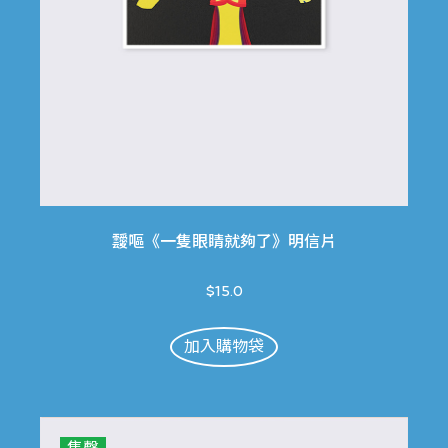
靉嘔《一隻眼睛就夠了》明信片
$15.0
加入購物袋