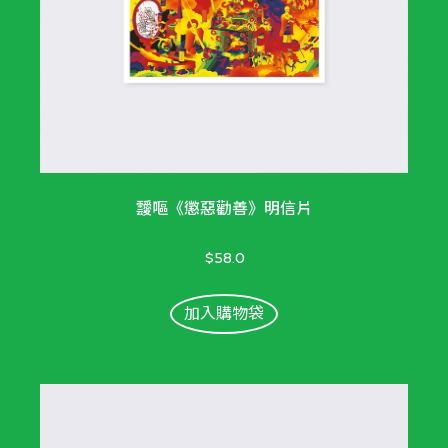
靉嘔《懲惡勸善》明信片
$58.0
加入購物袋