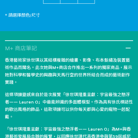
* 請選擇顏色/尺寸
M+ 商店筆記
香港藝術家徐世琪以其結構複雜的繪畫、影像、布本髮繡及裝置藝
術作品而聞名。此次她與M+商店合作推出一系列的獨家商品，展示
她對科學和醫學史的興趣與天馬行空的世界所結合而成的藝術創作
實踐。
這條項鍊靈感來自於是次展覽「徐世琪隆重呈獻：宇宙最強之懸浮
者—— Lauren O」中最能辨識的多面體模型。作為具有徐氏標誌性
的歌徳風格的飾品，這款項鍊可以供你每天都與心愛的寵物一起配
戴。
「徐世琪隆重呈獻：宇宙最強之懸浮者—— Lauren O」為M+與香
港藝術發展局合辦的展覽，以回應徐世琪代表香港參與第59屆威尼