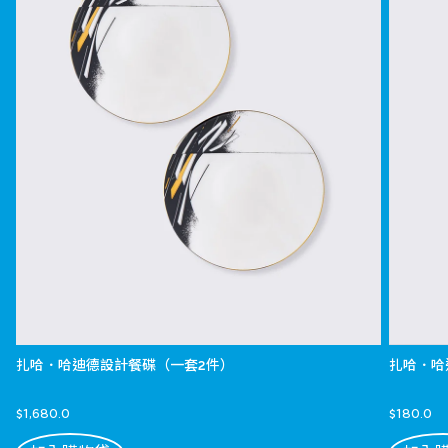
扎哈．哈迪德設計餐碟（一套2件）
扎哈．哈
$1,680.0
$180.0