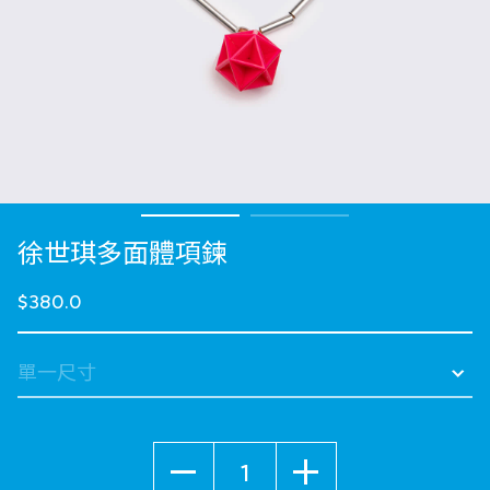
徐世琪多面體項鍊
$380.0
數量