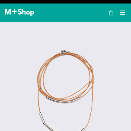
×
M+ Shop