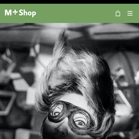
×
M+ Shop