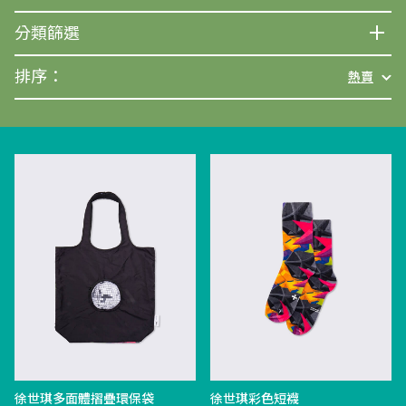
分類篩選
排序：
熱賣
徐世琪多面體摺疊環保袋
徐世琪彩色短襪