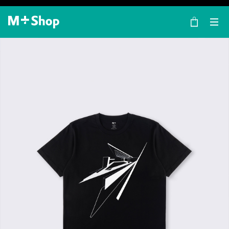
×
M+ Shop