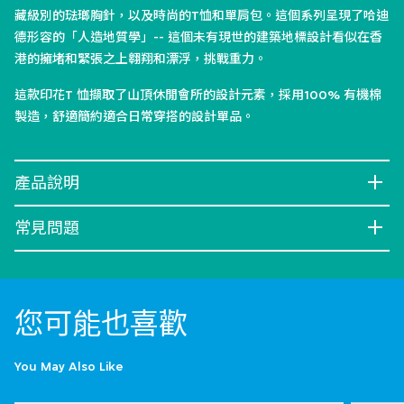
藏級別的琺瑯胸針，以及時尚的T恤和單肩包。這個系列呈現了哈迪
德形容的「人造地質學」-- 這個未有現世的建築地標設計看似在香
港的擁堵和緊張之上翱翔和漂浮，挑戰重力。
這款印花T 恤擷取了山頂休閒會所的設計元素，採用100% 有機棉
製造，舒適簡約適合日常穿搭的設計單品。
產品說明
常見問題
您可能也喜歡
You May Also Like