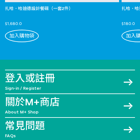
扎哈．哈迪德設計餐碟（一套2件）
扎哈．哈
$1,680.0
$180.0
加入購物袋
加入
登入或註冊
Sign-in / Register
關於M+商店
About M+ Shop
常見問題
FAQs