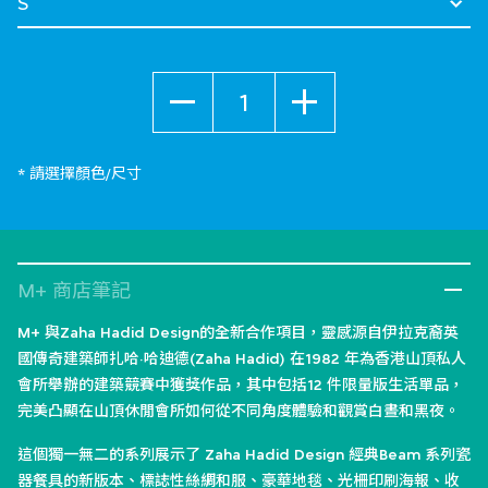
數量
* 請選擇顏色/尺寸
M+ 商店筆記
M+ 與Zaha Hadid Design的全新合作項目，靈感源自伊拉克裔英
國傳奇建築師扎哈·哈迪德(Zaha Hadid) 在1982 年為香港山頂私人
會所舉辦的建築競賽中獲獎作品，其中包括12 件限量版生活單品，
完美凸顯在山頂休閒會所如何從不同角度體驗和觀賞白晝和黑夜。
這個獨一無二的系列展示了 Zaha Hadid Design 經典Beam 系列瓷
器餐具的新版本、標誌性絲綢和服、豪華地毯、光柵印刷海報、收