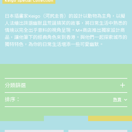
Keigo Special Collection
日本插畫家Keigo（河尻圭吾）的設計以動物為主角，以擬
人法繪出詼諧幽默且荒誕搞笑的故事，將日常生活中熟悉的
情境以完全出乎意料的視角呈現。M+商店推出獨家設計商
品，讓他筆下的經典角色來到香港。與他們一起探索城市的
獨特特色，為你的日常生活增添一些可愛幽默。
分類篩選
排序：
熱賣