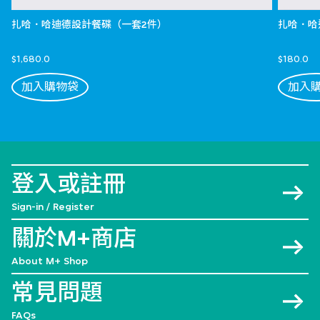
扎哈．哈迪德設計餐碟（一套2件）
扎哈．哈
$1,680.0
$180.0
加入購物袋
加入
登入或註冊
Sign-in / Register
關於M+商店
About M+ Shop
常見問題
FAQs