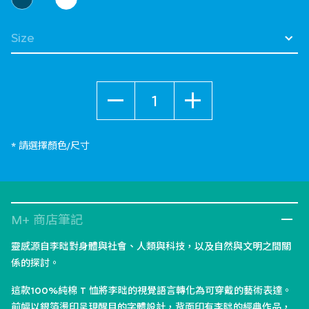
選擇 Size
數量
* 請選擇顏色/尺寸
M+ 商店筆記
靈感源自李昢對身體與社會、人類與科技，以及自然與文明之間關
係的探討。
這款100%純棉 T 恤將李昢的視覺語言轉化為可穿戴的藝術表達。
前幅以銀箔燙印呈現醒目的字體設計，背面印有李昢的經典作品，