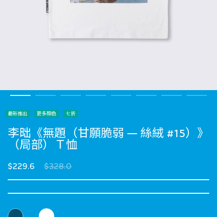
最新推出
更多顏色
七折
李昢《無題（甘願脆弱 — 絲絨 #15）》
（局部）Ｔ恤
Price reduced from
to
$229.6
$328.0
選擇 顏色