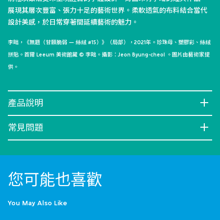
展現其層次豐富、張力十足的藝術世界。柔軟透氣的布料結合當代
設計美感，於日常穿著間延續藝術的魅力。
李昢，《無題（甘願脆弱 — 絲絨 #15）》（局部），2021年。珍珠母、塑膠彩、絲絨
拼貼。首爾 Leeum 美術館藏 © 李昢。攝影：Jeon Byung-cheol 。圖片由藝術家提
供。
產品說明
常見問題
您可能也喜歡
You May Also Like