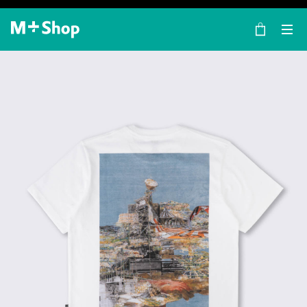
×
M+ Shop