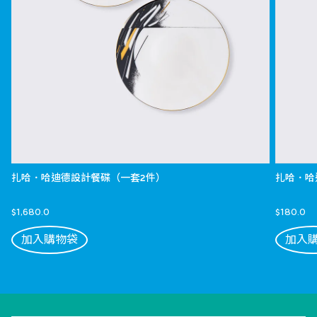
扎哈．哈迪德設計餐碟（一套2件）
扎哈．哈
$1,680.0
$180.0
加入購物袋
加入