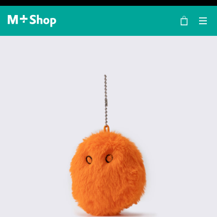
×
M+ Shop