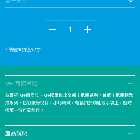
數量
* 請選擇顏色/尺寸
M+ 商店筆記
為慶祝 M+四周年，M+隆重推出全新卡尼團系列。這個卡尼團鎖匙
扣系列，色彩繽紛悅目，小巧精緻，輕鬆扣於鎖匙或手袋上，隨時
帶著一份可愛陪伴。
產品說明