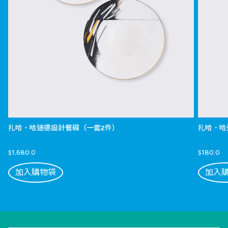
扎哈．哈迪德設計餐碟（一套2件）
扎哈．哈
$1,680.0
$180.0
加入購物袋
加入