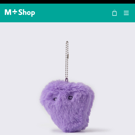
×
M+ Shop