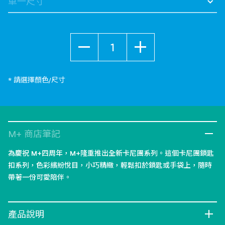
數量
* 請選擇顏色/尺寸
M+ 商店筆記
為慶祝 M+四周年，M+隆重推出全新卡尼團系列。這個卡尼團鎖匙
扣系列，色彩繽紛悅目，小巧精緻，輕鬆扣於鎖匙或手袋上，隨時
帶著一份可愛陪伴。
產品說明