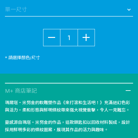
數量
* 請選擇顏色/尺寸
M+ 商店筆記
瑪爾塔・米努金的軟雕塑作品《來打滾和生活吧！》充滿迷幻色彩
與活力，柔和形態與鮮明條紋帶來强大視覺衝擊，令人一見難忘。
靈感源自瑪塔・米努金的作品，這款鎖匙扣以回收材料製成，設計
採用鮮明多彩的條紋圖案，展現其作品的活力與趣味。