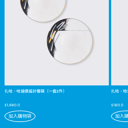
扎哈．哈迪德設計餐碟（一套2件）
扎哈．哈
$1,680.0
$180.0
加入購物袋
加入