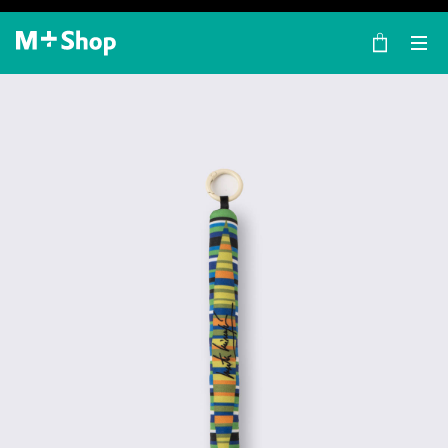
×
M+ Shop