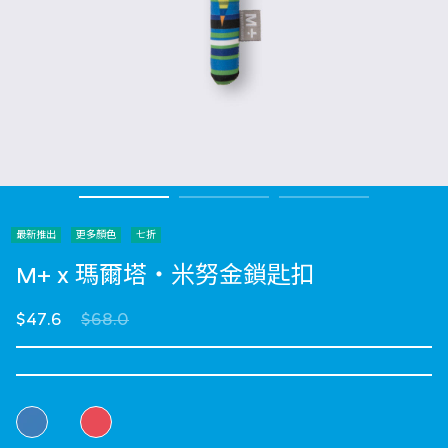
最新推出
更多顏色
七折
M+ x 瑪爾塔・米努金鎖匙扣
Price reduced from
to
$47.6
$68.0
選擇 顏色