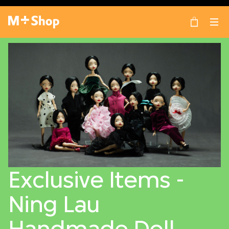
×
M+ Shop
Exclusive Items -
Ning Lau
Handmade Doll