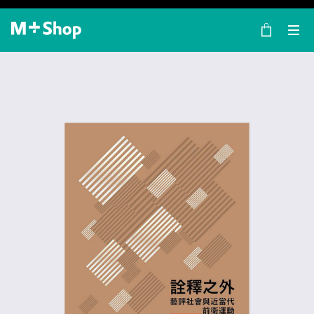
×
M+ Shop