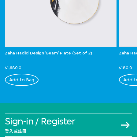
Zaha Hadid Design 'Beam' Plate (Set of 2)
Zaha Had
$1,680.0
$180.0
Add to Bag
Add t
Sign-in / Register
登入或註冊